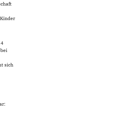
schaft
 Kinder
14
bei
t sich
e
ar: