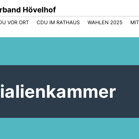
band Hövelhof
DU VOR ORT
CDU IM RATHAUS
WAHLEN 2025
MI
ialienkammer