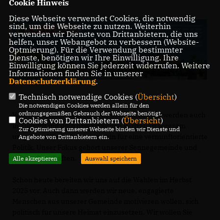
Cookie Hinweis
Diese Webseite verwendet Cookies, die notwendig
sind, um die Webseite zu nutzen. Weiterhin
verwenden wir Dienste von Drittanbietern, die uns
helfen, unser Webangebot zu verbessern (Website-
Optmierung). Für die Verwendung bestimmter
Dienste, benötigen wir Ihre Einwilligung. Ihre
Einwilligung können Sie jederzeit widerrufen. Weitere
Informationen finden Sie in unserer
Datenschutzerklärung
.
Technisch notwendige Cookies (
Übersicht
)
Die notwendigen Cookies werden allein für den
ordnungsgemäßen Gebrauch der Webseite benötigt.
Voller Zuversicht schauen wir nach vorne. Wir werden auch
Cookies von Drittanbietern (
Übersicht
)
in Zukunft mit dem übertragenen Vertrauen sorgsam
Zur Optimierung unserer Webseite binden wir Dienste und
umgehen. Wir stehen weiterhin für eine vernunftorientierte
Angebote von Drittanbietern ein.
Politik. Unser Fokus gehört unserer Sennegemeinde und
seinen Ortschaften.
Alle akzeptieren
Auswahl speichern
Schon heute bereiten wir uns auf die Wahlen im Herbst
2025 vor. Auch dann werden wir neue, engagierte
Menschen aus unserer Gemeinde motivieren wollen, sich
politisch für unsere Heimat einzusetzen. Wir wollen Sie