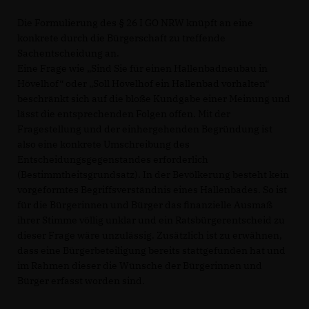
Die Formulierung des § 26 I GO NRW knüpft an eine
konkrete durch die Bürgerschaft zu treffende
Sachentscheidung an.
Eine Frage wie „Sind Sie für einen Hallenbadneubau in
Hövelhof“ oder „Soll Hövelhof ein Hallenbad vorhalten“
beschränkt sich auf die bloße Kundgabe einer Meinung und
lässt die entsprechenden Folgen offen. Mit der
Fragestellung und der einhergehenden Begründung ist
also eine konkrete Umschreibung des
Entscheidungsgegenstandes erforderlich
(Bestimmtheitsgrundsatz). In der Bevölkerung besteht kein
vorgeformtes Begriffsverständnis eines Hallenbades. So ist
für die Bürgerinnen und Bürger das finanzielle Ausmaß
ihrer Stimme völlig unklar und ein Ratsbürgerentscheid zu
dieser Frage wäre unzulässig. Zusätzlich ist zu erwähnen,
dass eine Bürgerbeteiligung bereits stattgefunden hat und
im Rahmen dieser die Wünsche der Bürgerinnen und
Bürger erfasst worden sind.