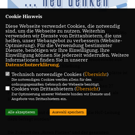
Cookie Hinweis
Diese Webseite verwendet Cookies, die notwendig
sind, um die Webseite zu nutzen. Weiterhin
1. Wie erfolgt die Erschließung des neuen Hallenbades? Wo
verwenden wir Dienste von Drittanbietern, die uns
werden die Parkplätze für die Benutzer geplant?
helfen, unser Webangebot zu verbessern (Website-
Optmierung). Für die Verwendung bestimmter
Dienste, benötigen wir Ihre Einwilligung. Ihre
Die Erschließung des Hallenbadneubaus erfolgt wie bisher
Einwilligung können Sie jederzeit widerrufen. Weitere
von der Staumühler Straße aus. Von der Sennestraße aus
Informationen finden Sie in unserer
Datenschutzerklärung
.
erfolgt eine fußläufige Erschließung.
Die Zahl der auf dem Gelände befindlichen 85 Parkplätze ist
Technisch notwendige Cookies (
Übersicht
)
für die bisherige Nutzung und auch nach einem
Die notwendigen Cookies werden allein für den
ordnungsgemäßen Gebrauch der Webseite benötigt.
Hallenbadneubau ausreichend. Zusätzlich stehen 27
Cookies von Drittanbietern (
Übersicht
)
Parkplätze auf dem benachbarten Wanderparkplatz als
Zur Optimierung unserer Webseite binden wir Dienste und
Reserve zur Verfügung.
Angebote von Drittanbietern ein.
2. Was passiert mit dem Roten Platz? Ist die HoT-Leitung
Alle akzeptieren
Auswahl speichern
dazu befragt worden?
Die Zukunft des „Roten Platzes“ und der gesamten