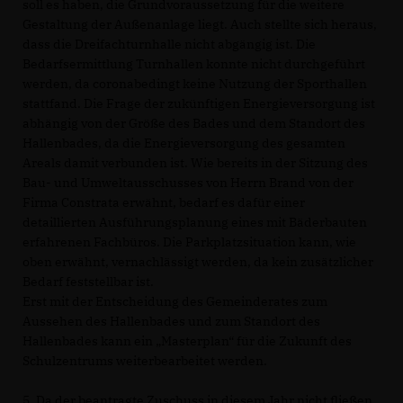
soll es haben, die Grundvoraussetzung für die weitere
Gestaltung der Außenanlage liegt. Auch stellte sich heraus,
dass die Dreifachturnhalle nicht abgängig ist. Die
Bedarfsermittlung Turnhallen konnte nicht durchgeführt
werden, da coronabedingt keine Nutzung der Sporthallen
stattfand. Die Frage der zukünftigen Energieversorgung ist
abhängig von der Größe des Bades und dem Standort des
Hallenbades, da die Energieversorgung des gesamten
Areals damit verbunden ist. Wie bereits in der Sitzung des
Bau- und Umweltausschusses von Herrn Brand von der
Firma Constrata erwähnt, bedarf es dafür einer
detaillierten Ausführungsplanung eines mit Bäderbauten
erfahrenen Fachbüros. Die Parkplatzsituation kann, wie
oben erwähnt, vernachlässigt werden, da kein zusätzlicher
Bedarf feststellbar ist.
Erst mit der Entscheidung des Gemeinderates zum
Aussehen des Hallenbades und zum Standort des
Hallenbades kann ein „Masterplan“ für die Zukunft des
Schulzentrums weiterbearbeitet werden.
5. Da der beantragte Zuschuss in diesem Jahr nicht fließen