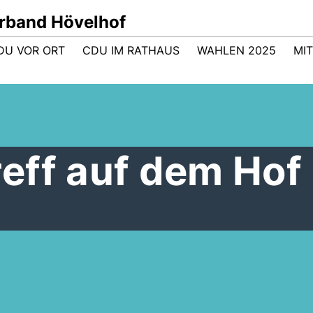
band Hövelhof
DU VOR ORT
CDU IM RATHAUS
WAHLEN 2025
MI
eff auf dem Hof