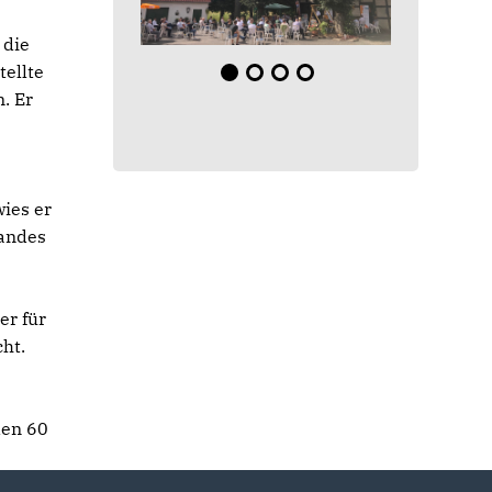
 die
tellte
. Er
wies er
tandes
er für
cht.
den 60