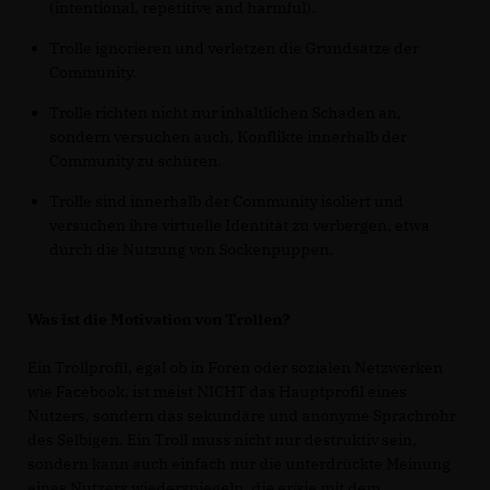
(intentional, repetitive and harmful).
Trolle ignorieren und verletzen die Grundsätze der
Community.
Trolle richten nicht nur inhaltlichen Schaden an,
sondern versuchen auch, Konflikte innerhalb der
Community zu schüren.
Trolle sind innerhalb der Community isoliert und
versuchen ihre virtuelle Identität zu verbergen, etwa
durch die Nutzung von Sockenpuppen.
Was ist die Motivation von Trollen?
Ein Trollprofil, egal ob in Foren oder sozialen Netzwerken
wie Facebook, ist meist NICHT das Hauptprofil eines
Nutzers, sondern das sekundäre und anonyme Sprachrohr
des Selbigen. Ein Troll muss nicht nur destruktiv sein,
sondern kann auch einfach nur die unterdrückte Meinung
eines Nutzers wiederspiegeln, die er/sie mit dem