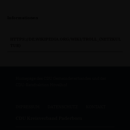
Informationen
HTTPS://DE.WIKIPEDIA.ORG/WIKI/TROLL_(NETZKUL
TUR)
Homepage des CDU Gemeindeverbandes und der
CDU-Ratsfraktion Hövelhof
IMPRESSUM
DATENSCHUTZ
KONTAKT
CDU Kreisverband Paderborn