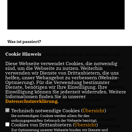
Was ist passiert?
Cookie Hinweis
Zwei vermeintliche Bürger, die sich als "Josef Berens" und
"Otto Berkemeier" ausgegeben haben, haben anlässlich
Diese Webseite verwendet Cookies, die notwendig
einer Veröffentlichung einer CDU-Pressemitteilung auf der
sind, um die Webseite zu nutzen. Weiterhin
verwenden wir Dienste von Drittanbietern, die uns
Facebook-Seite "Senne-CDU zufrieden mit dem
helfen, unser Webangebot zu verbessern (Website-
Prüfungsbericht der GPA" Fragen und Meinungsbeiträge
Optmierung). Für die Verwendung bestimmter
Dienste, benötigen wir Ihre Einwilligung. Ihre
geschrieben, in der sie sich insbesondere mit der fehlenden
Einwilligung können Sie jederzeit widerrufen. Weitere
körperlichen Straßeninventur auseinandergesetzt haben.
Informationen finden Sie in unserer
Es wurden Amtsverletzungen des Bürgermeister
Datenschutzerklärung
.
behauptet. Bei dem Profil "Josef Berens" konnte schnell
Technisch notwendige Cookies (
Übersicht
)
zweifelsfrei festgestellt werden, dass es sich um ein
Die notwendigen Cookies werden allein für den
Scheinprofil (Fakeprofil) handeln musste. Beim zweiten
ordnungsgemäßen Gebrauch der Webseite benötigt.
Cookies von Drittanbietern (
Übersicht
)
Profil "Otto Berkemeier" konnte dieses erst nach weiteren
Zur Optimierung unserer Webseite binden wir Dienste und