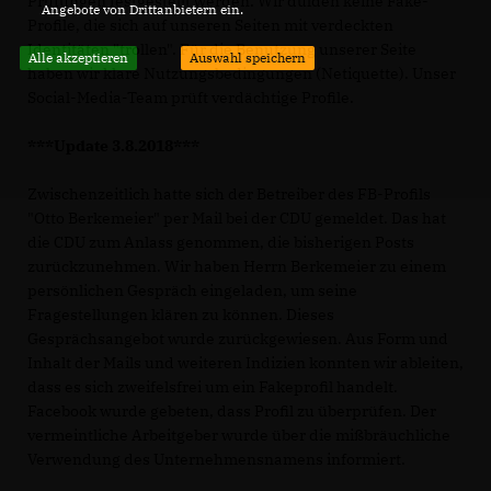
Prüfungen festgestellt werden. Wir dulden keine Fake-
Angebote von Drittanbietern ein.
Profile, die sich auf unseren Seiten mit verdeckten
Identitäten "trollen". Für die Benutzung unserer Seite
Alle akzeptieren
Auswahl speichern
haben wir klare Nutzungsbedingungen (Netiquette). Unser
Social-Media-Team prüft verdächtige Profile.
***Update 3.8.2018***
Zwischenzeitlich hatte sich der Betreiber des FB-Profils
"Otto Berkemeier" per Mail bei der CDU gemeldet. Das hat
die CDU zum Anlass genommen, die bisherigen Posts
zurückzunehmen. Wir haben Herrn Berkemeier zu einem
persönlichen Gespräch eingeladen, um seine
Fragestellungen klären zu können. Dieses
Gesprächsangebot wurde zurückgewiesen. Aus Form und
Inhalt der Mails und weiteren Indizien konnten wir ableiten,
dass es sich zweifelsfrei um ein Fakeprofil handelt.
Facebook wurde gebeten, dass Profil zu überprüfen. Der
vermeintliche Arbeitgeber wurde über die mißbräuchliche
Verwendung des Unternehmensnamens informiert.