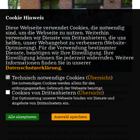
Cookie Hinweis
Diese Webseite verwendet Cookies, die notwendig
sind, um die Webseite zu nutzen. Weiterhin
verwenden wir Dienste von Drittanbietern, die uns
helfen, unser Webangebot zu verbessern (Website-
Optmierung). Für die Verwendung bestimmter
Dienste, benötigen wir Ihre Einwilligung. Ihre
Einwilligung können Sie jederzeit widerrufen. Weitere
Informationen finden Sie in unserer
Datenschutzerklärung
.
Technisch notwendige Cookies (
Übersicht
)
Die notwendigen Cookies werden allein für den
Beeindruckend ist der umfangreiche Aufgabenkatalog des
ordnungsgemäßen Gebrauch der Webseite benötigt.
Bundesforstes, der sich über die Entwicklung, Pflege und
Cookies von Drittanbietern (
Übersicht
)
Zur Optimierung unserer Webseite binden wir Dienste und
den Erhalt des äußerst wertvollen Freigeländes und des
Angebote von Drittanbietern ein.
Waldes auf dem intensiv militärisch genutzten
Übungsplatz erstreckt.
Alle akzeptieren
Auswahl speichern
Die jahrzehntelange hervorragende Zusammenarbeit mit
dem britischen Militär, das als „Hausherr“ in vorbildlicher
Weise im Rahmen des Militärbetriebs die Kulturlandschaft