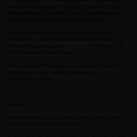
Senne (und ehemalige Heimat vieler Hövelhofer Bürger)
pflegt, ist Basis für den Erhalt und die Entwicklung des
herausragenden Naturschutzwertes der Fläche.
"Um diesen vorteilhaften Zustand für die Region zu
erhalten, ist auch eine künftige militärische Nutzung des
Truppenübungsplatzgeländesabsolut zu favorisieren", so
CDU Vorsitzender Wilfried Lappe.
Naturschutz und Militär gehen hier eine hervorragende
Symbiose ein, so die einhellige Meinung der
Exkursionteilnehmer..
Bildzeile:
links neben Flip Chart: Chr. Schön (Kreistag PB), Wilfried
Lappe (CDU Vorsitzender Hövelhof)
rechts neben Flip Chart: Christian Lücke, Hubertus Kaiser